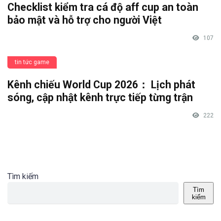
Checklist kiểm tra cá độ aff cup an toàn
bảo mật và hỗ trợ cho người Việt
107
tin tức game
Kênh chiếu World Cup 2026： Lịch phát
sóng, cập nhật kênh trực tiếp từng trận
222
Tìm kiếm
Tìm
kiếm