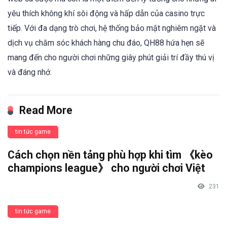
yêu thích không khí sôi động và hấp dẫn của casino trực
tiếp. Với đa dạng trò chơi, hệ thống bảo mật nghiêm ngặt và
dịch vụ chăm sóc khách hàng chu đáo, QH88 hứa hẹn sẽ
mang đến cho người chơi những giây phút giải trí đầy thú vị
và đáng nhớ.
Read More
tin tức game
Cách chọn nền tảng phù hợp khi tìm 《kèo
champions league》 cho người chơi Việt
231
tin tức game