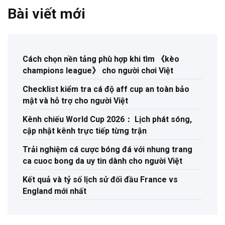
Bài viết mới
Cách chọn nền tảng phù hợp khi tìm 《kèo
champions league》 cho người chơi Việt
Checklist kiểm tra cá độ aff cup an toàn bảo
mật và hỗ trợ cho người Việt
Kênh chiếu World Cup 2026： Lịch phát sóng,
cập nhật kênh trực tiếp từng trận
Trải nghiệm cá cược bóng đá với nhung trang
ca cuoc bong da uy tin dành cho người Việt
Kết quả và tỷ số lịch sử đối đầu France vs
England mới nhất