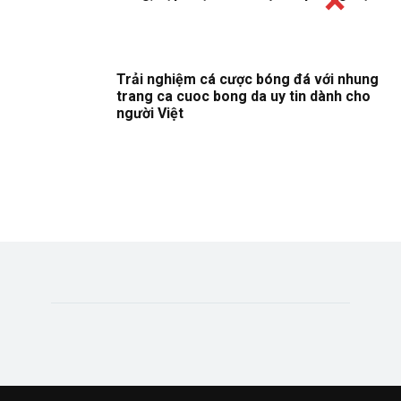
Trải nghiệm cá cược bóng đá với nhung
trang ca cuoc bong da uy tin dành cho
người Việt