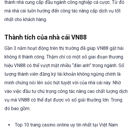
thành nhà cung cấp đầu ngành công nghiệp cá cược. Từ đó
mà nhà cái luôn hướng đến công tác nâng cấp dịch vụ tốt
nhất cho khách hàng.
Thành tích của nhà cái VN88
Gần 3 năm hoạt động trên thị trường đã giúp VN88 gặt hái
không ít thành công. Thậm chí có một số giai đoạn thương
hiệu VN88 có thể vượt mặt nhiều “đàn anh” trong ngành. Số
lượng thành viên đăng ký tài khoản không ngừng chính là
minh chứng nói lên sức hút tuyệt vời của nhà cái này. Nhờ
vào việc đầu tư chú trọng công tác nâng cao chất lượng dịch
vụ mà VN88 có thể đạt được vô số giải thưởng lớn. Trong
đó bao gồm:
Top 10 trang casino online uy tín nhất tại Việt Nam