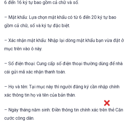
6 đến 16 ký tự bao gồm cả chữ và số.
– Mật khẩu: Lựa chọn mật khẩu có từ 6 đến 20 ký tự bao
gồm cả chữ, số và ký tự đặc biệt.
– Xác nhận mật khẩu: Nhập lại dòng mật khẩu bạn vừa đặt ở
mục trên vào ô này.
– Số điện thoại: Cung cấp số điện thoại thường dùng để nhà
cái gửi mã xác nhận thanh toán.
– Họ và tên: Tại mục này thì người đăng ký cần nhập chính
xác thông tin họ và tên của bản thân.
– Ngày tháng năm sinh: Điền thông tin chính xác trên thẻ Căn
cước công dân.