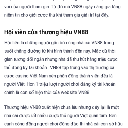
vui của người tham gia. Từ đó mà VN88 ngày càng gia tăng
niềm tin cho giới cược thủ khi tham gia giải trí tại đây.
Hội viên của thương hiệu VN88
Hội liên là những người gắn bó cùng nhà cái VN88 trong
suốt chặng đường từ khi hình thành đến nay. Mặc dù thời
gian tương đối ngắn nhưng nhà đã thu hút hàng triệu cược
thủ đăng ký tài khoản. VN88 tập trung vào thị trường cá
cược casino Việt Nam nên phần đông thành viên đều là
người Việt. Hơn 1 triệu lượt người chơi đăng ký tài khoản
chính là con số hiện thời của website VN88.
Thương hiệu VN88 xuất hiện chưa lâu nhưng đây lại là một
nhà cái được rất nhiều cược thủ người Việt quan tâm. Bên
cạnh cộng đồng người chơi đông đảo thì nhà cái còn sở hữu