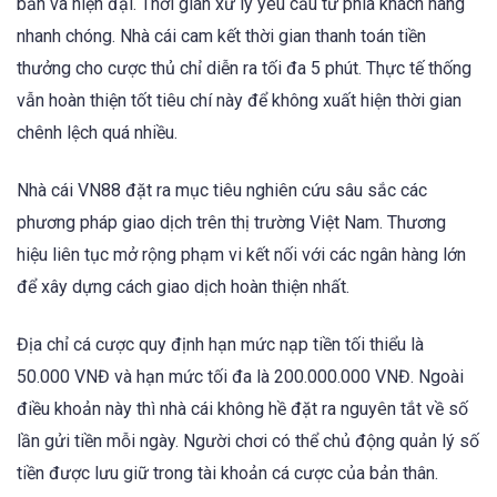
bản và hiện đại. Thời gian xử lý yêu cầu từ phía khách hàng
nhanh chóng. Nhà cái cam kết thời gian thanh toán tiền
thưởng cho cược thủ chỉ diễn ra tối đa 5 phút. Thực tế thống
vẫn hoàn thiện tốt tiêu chí này để không xuất hiện thời gian
chênh lệch quá nhiều.
Nhà cái VN88 đặt ra mục tiêu nghiên cứu sâu sắc các
phương pháp giao dịch trên thị trường Việt Nam. Thương
hiệu liên tục mở rộng phạm vi kết nối với các ngân hàng lớn
để xây dựng cách giao dịch hoàn thiện nhất.
Địa chỉ cá cược quy định hạn mức nạp tiền tối thiểu là
50.000 VNĐ và hạn mức tối đa là 200.000.000 VNĐ. Ngoài
điều khoản này thì nhà cái không hề đặt ra nguyên tắt về số
lần gửi tiền mỗi ngày. Người chơi có thể chủ động quản lý số
tiền được lưu giữ trong tài khoản cá cược của bản thân.