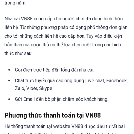
trong năm.
Nhà cái VN88 cung cấp cho người chơi đa dạng hình thức
liên hệ. Từ những phương pháp có dạng phổ thông đơn giản
cho tới những cách liên hệ cao cấp hơn. Tùy vào điều kiện
bản thân mà cược thủ có thể lựa chọn một trong các hình
thức như sau:
Gọi điện trực tiếp đến tổng đài nhà cái.
Chat trực tuyến qua các ứng dụng Live chat, Facebook,
Zalo, Viber, Skype.
Gửi Email đến bộ phận chăm sóc khách hàng.
Phương thức thanh toán tại VN88
Hệ thống thanh toán tại website VN88 được đầu tư rất bài