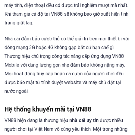
máy tính, điện thoại đều có được trải nghiệm mượt mà nhất.
Khi tham gia cá độ tại VN88 sẽ không bao giờ xuất hiện tình
trạng giật lag.
Nhà cái đảm bảo cược thủ có thể giải trí trên mọi thiết bị với
dòng mạng 3G hoặc 4G không gặp bất cứ hạn chế gì.
Thương hiệu chú trọng công tác nâng cấp ứng dụng VN88
Mobile với dung lượng gọn nhẹ đảm bảo không nặng máy.
Mọi hoạt động truy cập hoặc cá cược của người chơi đều
được bảo mật từ trình duyệt website và máy chủ đặt tại
nước ngoài.
Hệ thống khuyến mãi tại VN88
VN88 hiện đang là thương hiệu
nhà cái uy tín
được nhiều
người chơi tại Việt Nam vô cùng yêu thích. Một trong những