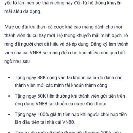
yếu tố làm nên sự thành công này đến từ hệ thống khuyến
mãi siêu đa dạng.
Mức ưu đãi khi tham cá cược khá cao mang dành cho mọi
thành viên dù cũ hay mới. Hệ thống khuyến mãi minh bạch, rõ
ràng để người chơi dễ hiểu và dễ áp dụng. Đăng ký làm thành
viên nhà cái VN88 sẽ mang đến cho bạn nhiều món quà bất
ngờ như sau:
Tặng ngay 88K cộng vào tài khoản cá cược dành cho
thành viên mới xác minh tài khoản thành công.
Tặng ngay 50K tiền thưởng khi thành viên gửi tiền trên
ứng dụng VN88 tài khoản cá cược điện thoại.
Tặng ngay 100% giá trị tiền nạp khi người chơi nạp tiền
lần đầu tiên tại nhà cái VN88.
Thành viên mới sẽ nhận được tiền thưởng 100% tiền