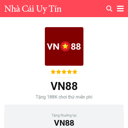
VN88
Tặng 188K chơi thử miễn phí
Tặng thưởng tại
VN88