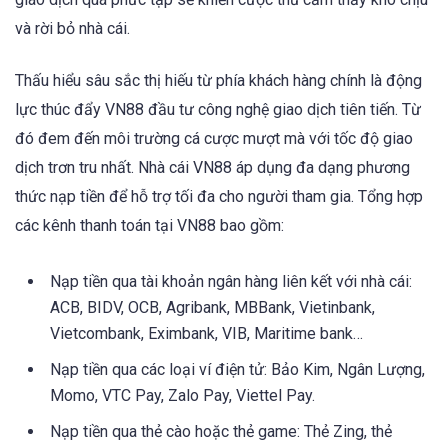
và rời bỏ nhà cái.
Thấu hiểu sâu sắc thị hiếu từ phía khách hàng chính là động
lực thúc đẩy VN88 đầu tư công nghệ giao dịch tiên tiến. Từ
đó đem đến môi trường cá cược mượt mà với tốc độ giao
dịch trơn tru nhất. Nhà cái VN88 áp dụng đa dạng phương
thức nạp tiền để hỗ trợ tối đa cho người tham gia. Tổng hợp
các kênh thanh toán tại VN88 bao gồm:
Nạp tiền qua tài khoản ngân hàng liên kết với nhà cái:
ACB, BIDV, OCB, Agribank, MBBank, Vietinbank,
Vietcombank, Eximbank, VIB, Maritime bank…
Nạp tiền qua các loại ví điện tử: Bảo Kim, Ngân Lượng,
Momo, VTC Pay, Zalo Pay, Viettel Pay.
Nạp tiền qua thẻ cào hoặc thẻ game: Thẻ Zing, thẻ