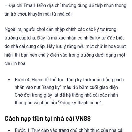
– Địa chỉ Email: Điền địa chỉ thường dùng để tiếp nhận thông
tin trò chơi, khuyến mãi từ nhà cái.
Ngoài ra, người chơi cần nhập chính xác các ký tự trong
trường captcha. Đây là mã xác nhận có nhiều ký tự đặc biệt
do nhà cái cung cấp. Hãy lưu ý rằng nếu một chữ in hoa xuất
hiện, thì bạn nên chú ý điền vào trong trường dưới dạng một
chữ in hoa.
Bước 4: Hoàn tất thủ tục đăng ký tài khoản bằng cách
nhấn vào nút “Đăng ký” màu đỏ bầm cuối giao diện.
Chờ đợi trong giây lát để hệ thống nhà cái xác nhận
thông tin và phản hồi “Đăng ký thành công”.
Cách nạp tiền tại nhà cái VN88
Bước 1: Truy cập vào trang chủ chính thức của nhà cái