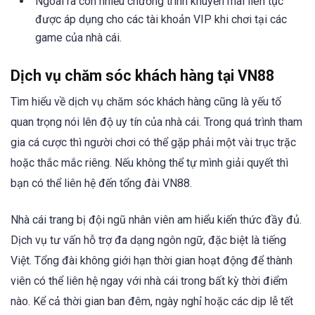
Ngoài ra còn nhiều chương trình khuyến mãi liên tục
được áp dụng cho các tài khoản VIP khi chơi tại các
game của nhà cái.
Dịch vụ chăm sóc khách hàng tại VN88
Tìm hiểu về dịch vụ chăm sóc khách hàng cũng là yếu tố
quan trọng nói lên độ uy tín của nhà cái. Trong quá trình tham
gia cá cược thì người chơi có thể gặp phải một vài trục trặc
hoặc thắc mắc riêng. Nếu không thể tự mình giải quyết thì
bạn có thể liên hệ đến tổng đài VN88.
Nhà cái trang bị đội ngũ nhân viên am hiểu kiến thức đầy đủ.
Dịch vụ tư vấn hỗ trợ đa dạng ngôn ngữ, đặc biệt là tiếng
Việt. Tổng đài không giới hạn thời gian hoạt động để thành
viên có thể liên hệ ngay với nhà cái trong bất kỳ thời điểm
nào. Kể cả thời gian ban đêm, ngày nghỉ hoặc các dịp lễ tết