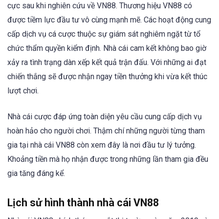
cực sau khi nghiên cứu về VN88. Thương hiệu VN88 có
được tiềm lực đầu tư vô cùng mạnh mẽ. Các hoạt động cung
cấp dịch vụ cá cược thuộc sự giám sát nghiêm ngặt từ tổ
chức thẩm quyền kiểm định. Nhà cái cam kết không bao giờ
xảy ra tình trạng dàn xếp kết quả trận đấu. Với những ai đạt
chiến thắng sẽ được nhận ngay tiền thưởng khi vừa kết thúc
lượt chơi.
Nhà cái cược đáp ứng toàn diện yêu cầu cung cấp dịch vụ
hoàn hảo cho người chơi. Thậm chí những người từng tham
gia tại nhà cái VN88 còn xem đây là nơi đầu tư lý tưởng.
Khoảng tiền mà họ nhận được trong những lần tham gia đều
gia tăng đáng kể.
Lịch sử hình thành nhà cái VN88