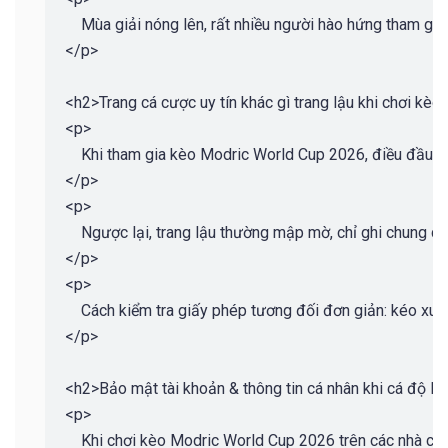
    Mùa giải nóng lên, rất nhiều người hào hứng tham gia
</p>

<h2>Trang cá cược uy tín khác gì trang lậu khi chơi kè
<p>

    Khi tham gia kèo Modric World Cup 2026, điều đầu ti
</p>

<p>

    Ngược lại, trang lậu thường mập mờ, chỉ ghi chung
</p>

<p>

    Cách kiểm tra giấy phép tương đối đơn giản: kéo xuố
</p>

<h2>Bảo mật tài khoản & thông tin cá nhân khi cá độ 
<p>

    Khi chơi kèo Modric World Cup 2026 trên các nhà cái