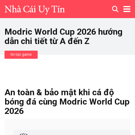
Modric World Cup 2026 hướng
dẫn chi tiết từ A đến Z
tin tức game
An toàn & bảo mật khi cá độ
bóng đá cùng Modric World Cup
2026
<p>
