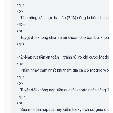
</p>

<p>

    Tính năng xác thực hai lớp (2FA) cũng là tiêu chí q
</p>

<p>

    Tuyệt đối không chia sẻ tài khoản cho bạn bè, không
</p>

<h2>Nạp rút tiền an toàn – tránh rủi ro khi cược Modri
<p>

    Phần nhạy cảm nhất khi tham gia cá độ Modric World 
</p>

<p>

    Tuyệt đối không nạp tiền qua tài khoản ngân hàng “l
</p>

<p>

    Sau mỗi lần nạp rút, hãy kiểm tra kỹ lịch sử giao dị