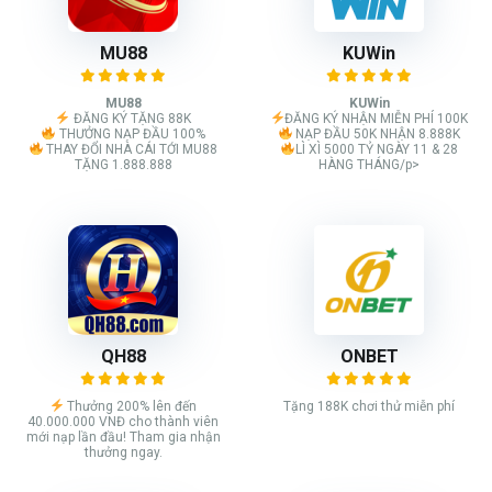
MU88
KUWin
MU88
KUWin
ĐĂNG KÝ TẶNG 88K
ĐĂNG KÝ NHẬN MIỄN PHÍ 100K
THƯỞNG NẠP ĐẦU 100%
NẠP ĐẦU 50K NHẬN 8.888K
THAY ĐỔI NHÀ CÁI TỚI MU88
LÌ XÌ 5000 TỶ NGÀY 11 & 28
TẶNG 1.888.888
HÀNG THÁNG/p>
QH88
ONBET
Thưởng 200% lên đến
Tặng 188K chơi thử miễn phí
40.000.000 VNĐ cho thành viên
mới nạp lần đầu! Tham gia nhận
thưởng ngay.