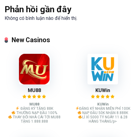
Phản hồi gần đây
Không có bình luận nào để hiển thị.
New Casinos
MU88
KUWin
MU88
KUWin
ĐĂNG KÝ TẶNG 88K
ĐĂNG KÝ NHẬN MIỄN PHÍ 100K
THƯỞNG NẠP ĐẦU 100%
NẠP ĐẦU 50K NHẬN 8.888K
THAY ĐỔI NHÀ CÁI TỚI MU88
LÌ XÌ 5000 TỶ NGÀY 11 & 28
TẶNG 1.888.888
HÀNG THÁNG/p>