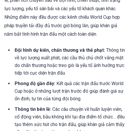
lề, phân tích chuyên sâu về đội hình, chiến thuật, tình trạng
lực lượng, yếu tố sân bãi và các yếu tố khách quan khác.
Những điểm này đều được các kênh chiếu World Cup hợp
pháp truyền tải đầy đủ trước giờ bóng lăn, giúp khán giả
nắm bắt tình hình trận đấu một cách toàn diện.
Đội hình dự kiến, chấn thương và thẻ phạt:
Thông tin
về lực lượng xuất phát, các cầu thủ chủ chốt vắng mặt
do chấn thương hoặc treo giò là yếu tố ảnh hưởng trực
tiếp tới cục diện trận đấu.
Phong độ gần đây:
Kết quả các trận đấu trước World
Cup hoặc ở những lượt trận trước đó giúp đánh giá sự
ổn định, tự tin của từng đội bóng.
Thông tin bên lề:
Các câu chuyện về huấn luyện viên,
cổ động viên, bầu không khí tại địa điểm tổ chức… đều
tạo thêm sức hút cho trận đấu, giúp khán giả cảm thấy