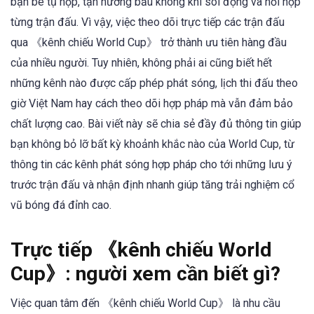
bạn bè tụ họp, tận hưởng bầu không khí sôi động và hồi hộp
từng trận đấu. Vì vậy, việc theo dõi trực tiếp các trận đấu
qua 《kênh chiếu World Cup》 trở thành ưu tiên hàng đầu
của nhiều người. Tuy nhiên, không phải ai cũng biết hết
những kênh nào được cấp phép phát sóng, lịch thi đấu theo
giờ Việt Nam hay cách theo dõi hợp pháp mà vẫn đảm bảo
chất lượng cao. Bài viết này sẽ chia sẻ đầy đủ thông tin giúp
bạn không bỏ lỡ bất kỳ khoảnh khắc nào của World Cup, từ
thông tin các kênh phát sóng hợp pháp cho tới những lưu ý
trước trận đấu và nhận định nhanh giúp tăng trải nghiệm cổ
vũ bóng đá đỉnh cao.
Trực tiếp 《kênh chiếu World
Cup》: người xem cần biết gì?
Việc quan tâm đến 《kênh chiếu World Cup》 là nhu cầu