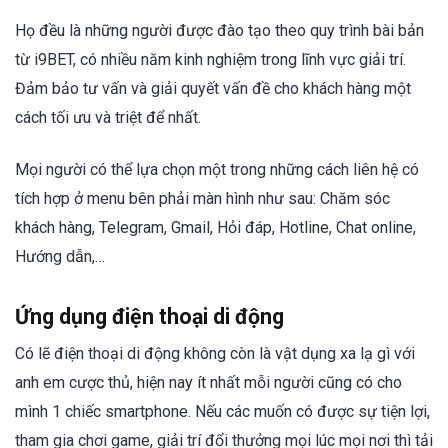
Họ đều là những người được đào tạo theo quy trình bài bản
từ i9BET, có nhiều năm kinh nghiệm trong lĩnh vực giải trí.
Đảm bảo tư vấn và giải quyết vấn đề cho khách hàng một
cách tối ưu và triệt để nhất.
Mọi người có thể lựa chọn một trong những cách liên hệ có
tích hợp ở menu bên phải màn hình như sau: Chăm sóc
khách hàng, Telegram, Gmail, Hỏi đáp, Hotline, Chat online,
Hướng dẫn,…
Ứng dụng điện thoại di động
Có lẽ điện thoại di động không còn là vật dụng xa lạ gì với
anh em cược thủ, hiện nay ít nhất mỗi người cũng có cho
mình 1 chiếc smartphone. Nếu các muốn có được sự tiện lợi,
tham gia chơi game, giải trí đổi thưởng mọi lúc mọi nơi thì tải