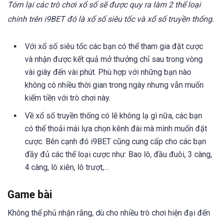
Tóm lại các trò chơi xổ số sẽ được quy ra làm 2 thể loại
chính trên i9BET đó là xổ số siêu tốc và xổ số truyền thống.
Với xổ số siêu tốc các bạn có thể tham gia đặt cược
và nhận được kết quả mở thưởng chỉ sau trong vòng
vài giây đến vài phút. Phù hợp với những bạn nào
không có nhiều thời gian trong ngày nhưng vẫn muốn
kiếm tiền với trò chơi này.
Về xổ số truyền thống có lẽ không lạ gì nữa, các bạn
có thể thoải mái lựa chọn kênh đài mà mình muốn đặt
cược. Bên cạnh đó i9BET cũng cung cấp cho các bạn
đầy đủ các thể loại cược như: Bao lô, đầu đuôi, 3 càng,
4 càng, lô xiên, lô trượt,…
Game bài
Không thể phủ nhận rằng, dù cho nhiều trò chơi hiện đại đến