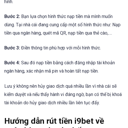
hình.
Bước 2:
Bạn lựa chọn hình thức nạp tiền mà mình muốn
dùng. Tại nhà cái đang cung cấp một số hình thức như: Nạp
tiền qua ngân hàng, quét mã QR, nạp tiền qua thẻ cào,….
Bước 3:
Điền thông tin phù hợp với mỗi hình thức.
Bước 4:
Sau đó nạp tiền bằng cách đăng nhập tài khoản
ngân hàng, xác nhận mã pin và hoàn tất nạp tiền.
Lưu ý không nên hủy giao dịch quá nhiều lần vì nhà cái sẽ
kiểm duyệt và nếu thấy hành vi đáng ngờ, bạn có thể bị khoá
tài khoản do hủy giao dịch nhiều lần liên tục đấy.
Hướng dẫn rút tiền i9bet về