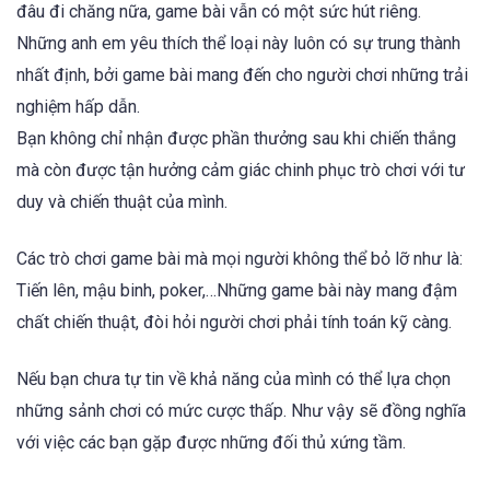
đâu đi chăng nữa, game bài vẫn có một sức hút riêng.
Những anh em yêu thích thể loại này luôn có sự trung thành
nhất định, bởi game bài mang đến cho người chơi những trải
nghiệm hấp dẫn.
Bạn không chỉ nhận được phần thưởng sau khi chiến thắng
mà còn được tận hưởng cảm giác chinh phục trò chơi với tư
duy và chiến thuật của mình.
Các trò chơi game bài mà mọi người không thể bỏ lỡ như là:
Tiến lên, mậu binh, poker,…Những game bài này mang đậm
chất chiến thuật, đòi hỏi người chơi phải tính toán kỹ càng.
Nếu bạn chưa tự tin về khả năng của mình có thể lựa chọn
những sảnh chơi có mức cược thấp. Như vậy sẽ đồng nghĩa
với việc các bạn gặp được những đối thủ xứng tầm.