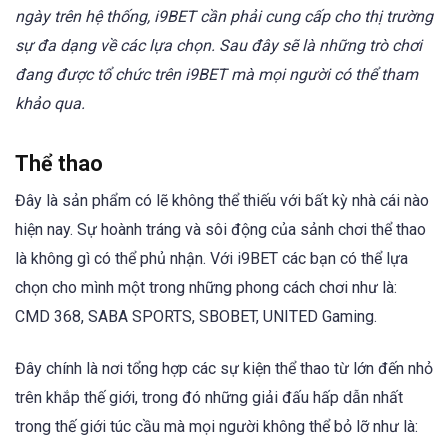
ngày trên hệ thống, i9BET cần phải cung cấp cho thị trường
sự đa dạng về các lựa chọn. Sau đây sẽ là những trò chơi
đang được tổ chức trên i9BET mà mọi người có thể tham
khảo qua.
Thể thao
Đây là sản phẩm có lẽ không thể thiếu với bất kỳ nhà cái nào
hiện nay. Sự hoành tráng và sôi động của sảnh chơi thể thao
là không gì có thể phủ nhận. Với i9BET các bạn có thể lựa
chọn cho mình một trong những phong cách chơi như là:
CMD 368, SABA SPORTS, SBOBET, UNITED Gaming.
Đây chính là nơi tổng hợp các sự kiện thể thao từ lớn đến nhỏ
trên khắp thế giới, trong đó những giải đấu hấp dẫn nhất
trong thế giới túc cầu mà mọi người không thể bỏ lỡ như là: