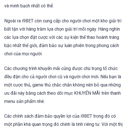
và minh bạch nhất có thể.
Ngoài ra i9BET còn cung cấp cho người chơi một kho giải trí
bất tận với hàng trăm lựa chọn giải trí mỗi ngày. Hàng nghìn
các lựa chọn đặt cược với các sự kiện thể thao hoành tráng
bậc nhất thế giới, đảm bảo sự luân phiên trong phong cách
chơi của mọi người.
Các chương trình khuyến mãi cũng được chú trọng tổ chức
đều đặn cho cả người chơi cũ và người chơi mới. Nếu bạn là
một cược thủ, game thủ chắc chắn không nên bỏ qua những
ưu đãi này bằng cách theo dõi mục KHUYẾN MÃI trên thanh
menu sản phẩm nhé.
Các chính sách đảm bảo quyền lợi của i9BET trong đó có
một phần khá quan trọng đó chính là tính riêng tư. Với một thị