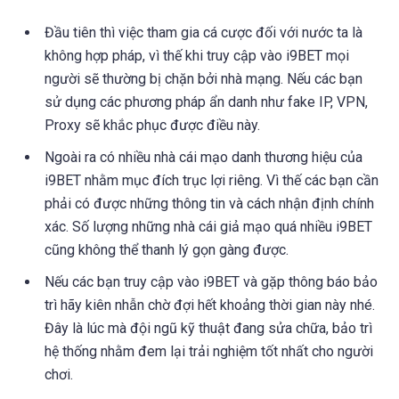
Đầu tiên thì việc tham gia cá cược đối với nước ta là
không hợp pháp, vì thế khi truy cập vào i9BET mọi
người sẽ thường bị chặn bởi nhà mạng. Nếu các bạn
sử dụng các phương pháp ẩn danh như fake IP, VPN,
Proxy sẽ khắc phục được điều này.
Ngoài ra có nhiều nhà cái mạo danh thương hiệu của
i9BET nhằm mục đích trục lợi riêng. Vì thế các bạn cần
phải có được những thông tin và cách nhận định chính
xác. Số lượng những nhà cái giả mạo quá nhiều i9BET
cũng không thể thanh lý gọn gàng được.
Nếu các bạn truy cập vào i9BET và gặp thông báo bảo
trì hãy kiên nhẫn chờ đợi hết khoảng thời gian này nhé.
Đây là lúc mà đội ngũ kỹ thuật đang sửa chữa, bảo trì
hệ thống nhằm đem lại trải nghiệm tốt nhất cho người
chơi.