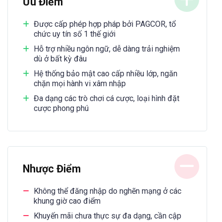
Ưu Điểm
Được cấp phép hợp pháp bởi PAGCOR, tổ
chức uy tín số 1 thế giới
Hỗ trợ nhiều ngôn ngữ, dễ dàng trải nghiệm
dù ở bất kỳ đâu
Hệ thống bảo mật cao cấp nhiều lớp, ngăn
chặn mọi hành vi xâm nhập
Đa dạng các trò chơi cá cược, loại hình đặt
cược phong phú
Nhược Điểm
Không thể đăng nhập do nghẽn mạng ở các
khung giờ cao điểm
Khuyến mãi chưa thực sự đa dạng, cần cập