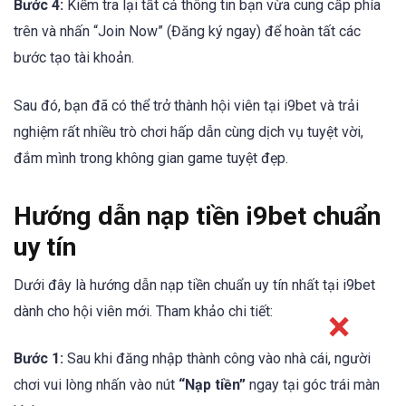
Bước 4:
Kiểm tra lại tất cả thông tin bạn vừa cung cấp phía
trên và nhấn “Join Now” (Đăng ký ngay) để hoàn tất các
bước tạo tài khoản.
Sau đó, bạn đã có thể trở thành hội viên tại i9bet và trải
nghiệm rất nhiều trò chơi hấp dẫn cùng dịch vụ tuyệt vời,
đắm mình trong không gian game tuyệt đẹp.
Hướng dẫn nạp tiền i9bet chuẩn
uy tín
Dưới đây là hướng dẫn nạp tiền chuẩn uy tín nhất tại i9bet
dành cho hội viên mới. Tham khảo chi tiết:
Bước 1:
Sau khi đăng nhập thành công vào nhà cái, người
chơi vui lòng nhấn vào nút
“Nạp tiền”
ngay tại góc trái màn