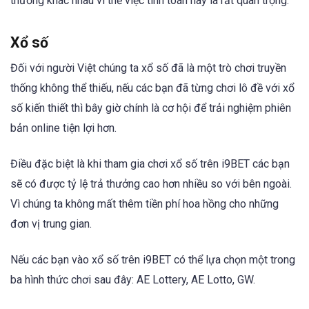
thưởng khác nhau vì thế việc tính toán này là rất quan trọng.
Xổ số
Đối với người Việt chúng ta xổ số đã là một trò chơi truyền
thống không thể thiếu, nếu các bạn đã từng chơi lô đề với xổ
số kiến thiết thì bây giờ chính là cơ hội để trải nghiệm phiên
bản online tiện lợi hơn.
Điều đặc biệt là khi tham gia chơi xổ số trên i9BET các bạn
sẽ có được tỷ lệ trả thưởng cao hơn nhiều so với bên ngoài.
Vì chúng ta không mất thêm tiền phí hoa hồng cho những
đơn vị trung gian.
Nếu các bạn vào xổ số trên i9BET có thể lựa chọn một trong
ba hình thức chơi sau đây: AE Lottery, AE Lotto, GW.