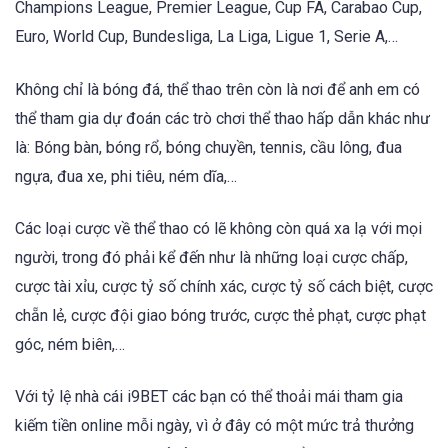
Champions League, Premier League, Cup FA, Carabao Cup,
Euro, World Cup, Bundesliga, La Liga, Ligue 1, Serie A,…
Không chỉ là bóng đá, thể thao trên còn là nơi để anh em có
thể tham gia dự đoán các trò chơi thể thao hấp dẫn khác như
là: Bóng bàn, bóng rổ, bóng chuyền, tennis, cầu lông, đua
ngựa, đua xe, phi tiêu, ném dĩa,…
Các loại cược về thể thao có lẽ không còn quá xa lạ với mọi
người, trong đó phải kể đến như là những loại cược chấp,
cược tài xỉu, cược tỷ số chính xác, cược tỷ số cách biệt, cược
chẵn lẻ, cược đội giao bóng trước, cược thẻ phạt, cược phạt
góc, ném biên,…
Với tỷ lệ nhà cái i9BET các bạn có thể thoải mái tham gia
kiếm tiền online mỗi ngày, vì ở đây có một mức trả thưởng