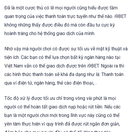
Đã là một cược thủ có lẽ mọi người cũng hiểu được tầm
quan trọng của việc thanh toán trực tuyến như thế nào. i9BET
không những thấy được điều đó mà còn đầu tư cực kỳ
hoành tráng cho hệ thống giao dịch của mình.
Nhờ vậy mà người chơi có được sự tối ưu về mặt kỹ thuật và
tiện ích. Các bạn có thể lựa chọn bất kỳ ngân hàng nào tại
Việt Nam vẫn có thể giao dịch được trên i9BET. Ngoài ra thì
các hình thức thanh toán sẽ khá đa dạng như là: Thanh toán
qua ví điện tử, ngân hàng, thẻ cào điện thoại,…
Tốc độ xử lý được tối ưu chỉ trong vòng vài phút là mọi
người có thể hoàn tất giao dịch nạp hoặc rút tiền. Nếu các
bạn là một người chơi mới trong lĩnh vực này cũng có thể
yên tâm thực hiện vì quy trình đã được rút ngắn đơn giản,