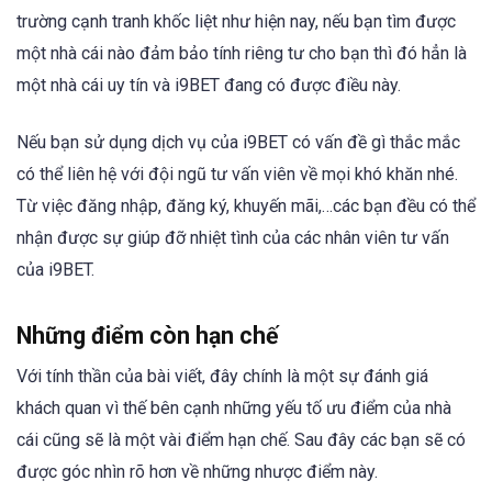
trường cạnh tranh khốc liệt như hiện nay, nếu bạn tìm được
một nhà cái nào đảm bảo tính riêng tư cho bạn thì đó hẳn là
một nhà cái uy tín và i9BET đang có được điều này.
Nếu bạn sử dụng dịch vụ của i9BET có vấn đề gì thắc mắc
có thể liên hệ với đội ngũ tư vấn viên về mọi khó khăn nhé.
Từ việc đăng nhập, đăng ký, khuyến mãi,…các bạn đều có thể
nhận được sự giúp đỡ nhiệt tình của các nhân viên tư vấn
của i9BET.
Những điểm còn hạn chế
Với tính thần của bài viết, đây chính là một sự đánh giá
khách quan vì thế bên cạnh những yếu tố ưu điểm của nhà
cái cũng sẽ là một vài điểm hạn chế. Sau đây các bạn sẽ có
được góc nhìn rõ hơn về những nhược điểm này.