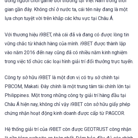
đồng người chơi game đổi thưởng tại Việt Nam trong thời
gian gần đây. Không chỉ ở nước ta, cái tên này đang là một
lựa chọn tuyệt vời trên khắp các khu vực tại Châu Á.
Với thương hiệu i9BET, nhà cái đã và đang có được lòng tin
vững chắc từ khách hàng của mình. i9BET được thành lập
vào năm 2016 đến nay cũng đã có nhiều năm kinh nghiệm
trong việc tổ chức các loại hình giải trí đổi thưởng trực tuyến.
Công ty sở hữu i9BET là một đơn vị có trụ sở chính tại
PBCOM, Makati. Đây chính là một trung tâm tài chính lớn tại
Philippines. Một trong những công ty giải trí hàng đầu tại
Châu Á hiện nay, không chỉ vậy i9BET còn sở hữu giấy phép
chứng nhận hoạt động kinh doanh được cấp từ PAGCOR.
Hệ thống giải trí của i9BET còn được GEOTRUST công nhận