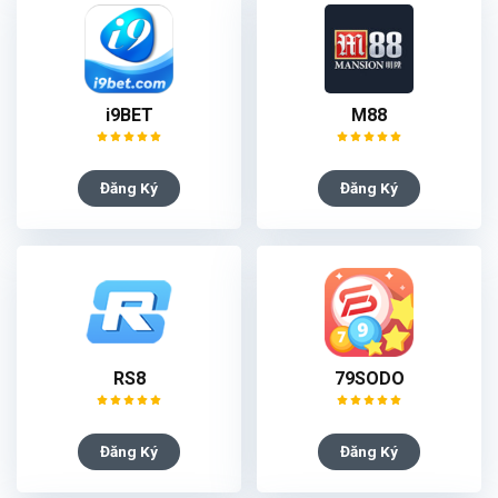
i9BET
M88
Đăng Ký
Đăng Ký
RS8
79SODO
Đăng Ký
Đăng Ký