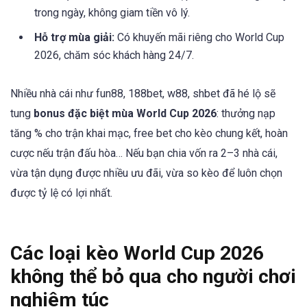
trong ngày, không giam tiền vô lý.
Hỗ trợ mùa giải:
Có khuyến mãi riêng cho World Cup
2026, chăm sóc khách hàng 24/7.
Nhiều nhà cái như fun88, 188bet, w88, shbet đã hé lộ sẽ
tung
bonus đặc biệt mùa World Cup 2026
: thưởng nạp
tăng % cho trận khai mạc, free bet cho kèo chung kết, hoàn
cược nếu trận đấu hòa… Nếu bạn chia vốn ra 2–3 nhà cái,
vừa tận dụng được nhiều ưu đãi, vừa so kèo để luôn chọn
được tỷ lệ có lợi nhất.
Các loại kèo World Cup 2026
không thể bỏ qua cho người chơi
nghiêm túc