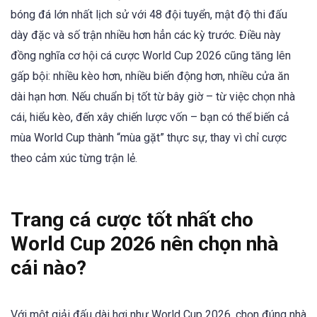
bóng đá lớn nhất lịch sử với 48 đội tuyển, mật độ thi đấu
dày đặc và số trận nhiều hơn hẳn các kỳ trước. Điều này
đồng nghĩa cơ hội cá cược World Cup 2026 cũng tăng lên
gấp bội: nhiều kèo hơn, nhiều biến động hơn, nhiều cửa ăn
dài hạn hơn. Nếu chuẩn bị tốt từ bây giờ – từ việc chọn nhà
cái, hiểu kèo, đến xây chiến lược vốn – bạn có thể biến cả
mùa World Cup thành “mùa gặt” thực sự, thay vì chỉ cược
theo cảm xúc từng trận lẻ.
Trang cá cược tốt nhất cho
World Cup 2026 nên chọn nhà
cái nào?
Với một giải đấu dài hơi như World Cup 2026, chọn đúng nhà