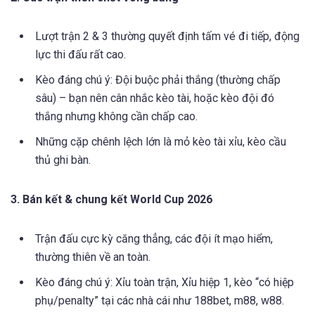
Lượt trận 2 & 3 thường quyết định tấm vé đi tiếp, động
lực thi đấu rất cao.
Kèo đáng chú ý: Đội buộc phải thắng (thường chấp
sâu) – bạn nên cân nhắc kèo tài, hoặc kèo đội đó
thắng nhưng không cần chấp cao.
Những cặp chênh lệch lớn là mỏ kèo tài xỉu, kèo cầu
thủ ghi bàn.
3. Bán kết & chung kết World Cup 2026
Trận đấu cực kỳ căng thẳng, các đội ít mạo hiểm,
thường thiên về an toàn.
Kèo đáng chú ý: Xỉu toàn trận, Xỉu hiệp 1, kèo “có hiệp
phụ/penalty” tại các nhà cái như 188bet, m88, w88.