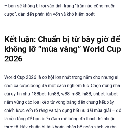
– bạn sẽ không bị rơi vào tình trạng “trận nào cũng muốn
cược”, dẫn đến phân tán vốn và khó kiểm soát.
Kết luận: Chuẩn bị từ bây giờ để
không lỡ “mùa vàng” World Cup
2026
World Cup 2026 là cơ hội lớn nhất trong năm cho những ai
chơi cá cược bóng đá một cách nghiêm túc. Chọn đúng nhà
cái uy tín như 188bet, fun88, w88, m88, hi88, shbet, kubet;
nắm vững các loại kèo từ vòng bảng đến chung kết; xây
chiến lược vốn rõ ràng và tận dụng hết ưu đãi mùa giải – đó
là nền tảng để bạn biến đam mê bóng đá thành lợi nhuận
thực tế. Hãy chuẩn bị tài khoản, phân bổ ngân sách và rèn