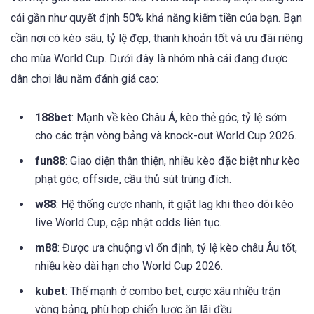
cái gần như quyết định 50% khả năng kiếm tiền của bạn. Bạn
cần nơi có kèo sâu, tỷ lệ đẹp, thanh khoản tốt và ưu đãi riêng
cho mùa World Cup. Dưới đây là nhóm nhà cái đang được
dân chơi lâu năm đánh giá cao:
188bet
: Mạnh về kèo Châu Á, kèo thẻ góc, tỷ lệ sớm
cho các trận vòng bảng và knock-out World Cup 2026.
fun88
: Giao diện thân thiện, nhiều kèo đặc biệt như kèo
phạt góc, offside, cầu thủ sút trúng đích.
w88
: Hệ thống cược nhanh, ít giật lag khi theo dõi kèo
live World Cup, cập nhật odds liên tục.
m88
: Được ưa chuộng vì ổn định, tỷ lệ kèo châu Âu tốt,
nhiều kèo dài hạn cho World Cup 2026.
kubet
: Thế mạnh ở combo bet, cược xâu nhiều trận
vòng bảng, phù hợp chiến lược ăn lãi đều.