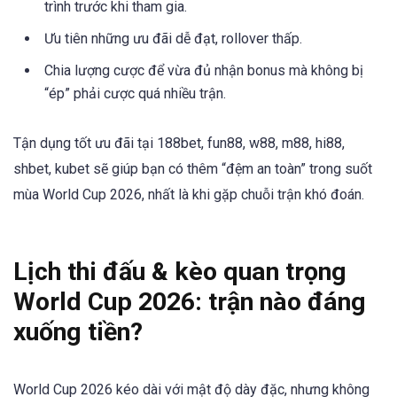
trình trước khi tham gia.
Ưu tiên những ưu đãi dễ đạt, rollover thấp.
Chia lượng cược để vừa đủ nhận bonus mà không bị
“ép” phải cược quá nhiều trận.
Tận dụng tốt ưu đãi tại 188bet, fun88, w88, m88, hi88,
shbet, kubet sẽ giúp bạn có thêm “đệm an toàn” trong suốt
mùa World Cup 2026, nhất là khi gặp chuỗi trận khó đoán.
Lịch thi đấu & kèo quan trọng
World Cup 2026: trận nào đáng
xuống tiền?
World Cup 2026 kéo dài với mật độ dày đặc, nhưng không