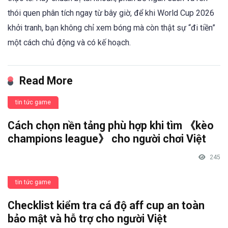
thói quen phân tích ngay từ bây giờ, để khi World Cup 2026
khởi tranh, bạn không chỉ xem bóng mà còn thật sự “đi tiền”
một cách chủ động và có kế hoạch.
Read More
tin tức game
Cách chọn nền tảng phù hợp khi tìm 《kèo
champions league》 cho người chơi Việt
245
tin tức game
Checklist kiểm tra cá độ aff cup an toàn
bảo mật và hỗ trợ cho người Việt