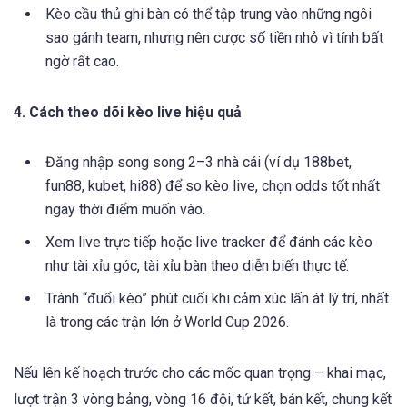
Kèo cầu thủ ghi bàn có thể tập trung vào những ngôi
sao gánh team, nhưng nên cược số tiền nhỏ vì tính bất
ngờ rất cao.
4. Cách theo dõi kèo live hiệu quả
Đăng nhập song song 2–3 nhà cái (ví dụ 188bet,
fun88, kubet, hi88) để so kèo live, chọn odds tốt nhất
ngay thời điểm muốn vào.
Xem live trực tiếp hoặc live tracker để đánh các kèo
như tài xỉu góc, tài xỉu bàn theo diễn biến thực tế.
Tránh “đuổi kèo” phút cuối khi cảm xúc lấn át lý trí, nhất
là trong các trận lớn ở World Cup 2026.
Nếu lên kế hoạch trước cho các mốc quan trọng – khai mạc,
lượt trận 3 vòng bảng, vòng 16 đội, tứ kết, bán kết, chung kết