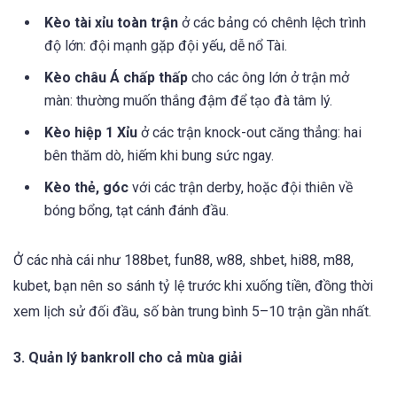
Kèo tài xỉu toàn trận
ở các bảng có chênh lệch trình
độ lớn: đội mạnh gặp đội yếu, dễ nổ Tài.
Kèo châu Á chấp thấp
cho các ông lớn ở trận mở
màn: thường muốn thắng đậm để tạo đà tâm lý.
Kèo hiệp 1 Xỉu
ở các trận knock-out căng thẳng: hai
bên thăm dò, hiếm khi bung sức ngay.
Kèo thẻ, góc
với các trận derby, hoặc đội thiên về
bóng bổng, tạt cánh đánh đầu.
Ở các nhà cái như 188bet, fun88, w88, shbet, hi88, m88,
kubet, bạn nên so sánh tỷ lệ trước khi xuống tiền, đồng thời
xem lịch sử đối đầu, số bàn trung bình 5–10 trận gần nhất.
3. Quản lý bankroll cho cả mùa giải