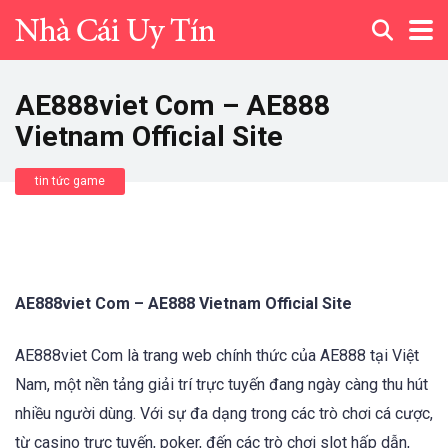
AE888viet Com – AE888
Vietnam Official Site
tin tức game
AE888viet Com – AE888 Vietnam Official Site
AE888viet Com là trang web chính thức của AE888 tại Việt
Nam, một nền tảng giải trí trực tuyến đang ngày càng thu hút
nhiều người dùng. Với sự đa dạng trong các trò chơi cá cược,
từ casino trực tuyến, poker, đến các trò chơi slot hấp dẫn,