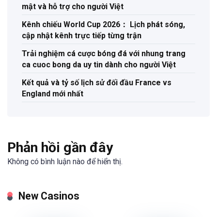
mật và hỗ trợ cho người Việt
Kênh chiếu World Cup 2026： Lịch phát sóng,
cập nhật kênh trực tiếp từng trận
Trải nghiệm cá cược bóng đá với nhung trang
ca cuoc bong da uy tin dành cho người Việt
Kết quả và tỷ số lịch sử đối đầu France vs
England mới nhất
Phản hồi gần đây
Không có bình luận nào để hiển thị.
New Casinos