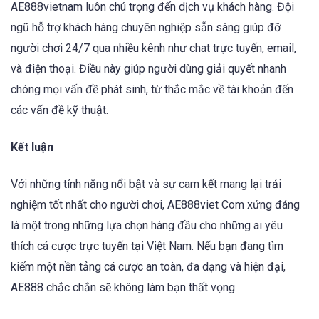
AE888vietnam luôn chú trọng đến dịch vụ khách hàng. Đội
ngũ hỗ trợ khách hàng chuyên nghiệp sẵn sàng giúp đỡ
người chơi 24/7 qua nhiều kênh như chat trực tuyến, email,
và điện thoại. Điều này giúp người dùng giải quyết nhanh
chóng mọi vấn đề phát sinh, từ thắc mắc về tài khoản đến
các vấn đề kỹ thuật.
Kết luận
Với những tính năng nổi bật và sự cam kết mang lại trải
nghiệm tốt nhất cho người chơi, AE888viet Com xứng đáng
là một trong những lựa chọn hàng đầu cho những ai yêu
thích cá cược trực tuyến tại Việt Nam. Nếu bạn đang tìm
kiếm một nền tảng cá cược an toàn, đa dạng và hiện đại,
AE888 chắc chắn sẽ không làm bạn thất vọng.