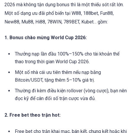
2026 mà không tận dụng bonus thì là một thiếu sót rất lớn.
Một số dạng ưu đãi phổ biến tại W88, 188bet, Fun88,
New88, Mu88, Hi88, 78WIN, 789BET, Kubet… gồm:
1. Bonus chào mừng World Cup 2026:
Thưởng nạp lần đầu 100%–150% cho tài khoản thể
thao trong thời gian World Cup 2026.
Một số nhà cái ưu tiên thêm nếu nạp bằng
Bitcoin/USDT, tặng thêm 5–10% giá trị.
Thường đi kèm điều kiện rollover (vòng cược), bạn nên
đọc kỹ để cân đối số trận cược vừa đủ.
2. Free bet theo trận hot:
Free bet cho trận khai mạc, bán kết, chung kết hoặc khi