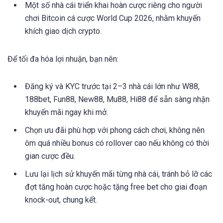
Một số nhà cái triển khai hoàn cược riêng cho người
chơi Bitcoin cá cược World Cup 2026, nhằm khuyến
khích giao dịch crypto.
Để tối đa hóa lợi nhuận, bạn nên:
Đăng ký và KYC trước tại 2–3 nhà cái lớn như W88,
188bet, Fun88, New88, Mu88, Hi88 để sẵn sàng nhận
khuyến mãi ngay khi mở.
Chọn ưu đãi phù hợp với phong cách chơi, không nên
ôm quá nhiều bonus có rollover cao nếu không có thời
gian cược đều.
Lưu lại lịch sử khuyến mãi từng nhà cái, tránh bỏ lỡ các
đợt tăng hoàn cược hoặc tặng free bet cho giai đoạn
knock-out, chung kết.