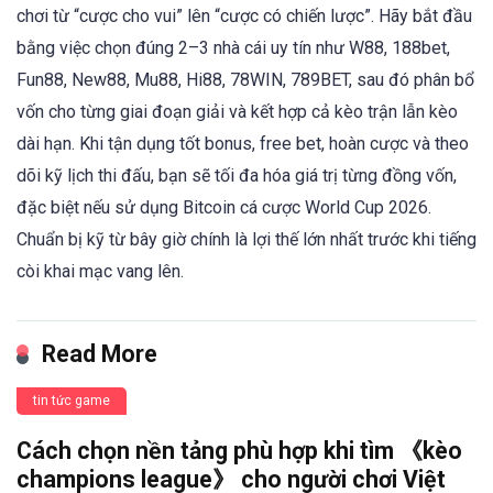
chơi từ “cược cho vui” lên “cược có chiến lược”. Hãy bắt đầu
bằng việc chọn đúng 2–3 nhà cái uy tín như W88, 188bet,
Fun88, New88, Mu88, Hi88, 78WIN, 789BET, sau đó phân bổ
vốn cho từng giai đoạn giải và kết hợp cả kèo trận lẫn kèo
dài hạn. Khi tận dụng tốt bonus, free bet, hoàn cược và theo
dõi kỹ lịch thi đấu, bạn sẽ tối đa hóa giá trị từng đồng vốn,
đặc biệt nếu sử dụng Bitcoin cá cược World Cup 2026.
Chuẩn bị kỹ từ bây giờ chính là lợi thế lớn nhất trước khi tiếng
còi khai mạc vang lên.
Read More
tin tức game
Cách chọn nền tảng phù hợp khi tìm 《kèo
champions league》 cho người chơi Việt