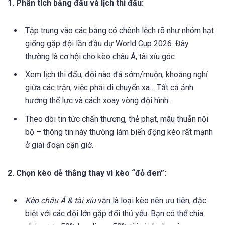
1. Phân tích bảng đấu và lịch thi đấu:
Tập trung vào các bảng có chênh lệch rõ như nhóm hạt
giống gặp đội lần đầu dự World Cup 2026. Đây
thường là cơ hội cho kèo châu Á, tài xỉu góc.
Xem lịch thi đấu, đội nào đá sớm/muộn, khoảng nghỉ
giữa các trận, việc phải di chuyển xa… Tất cả ảnh
hưởng thể lực và cách xoay vòng đội hình.
Theo dõi tin tức chấn thương, thẻ phạt, mâu thuẫn nội
bộ – thông tin này thường làm biến động kèo rất mạnh
ở giai đoạn cận giờ.
2. Chọn kèo dễ thắng thay vì kèo “đỏ đen”:
Kèo châu Á & tài xỉu
vẫn là loại kèo nên ưu tiên, đặc
biệt với các đội lớn gặp đối thủ yếu. Bạn có thể chia