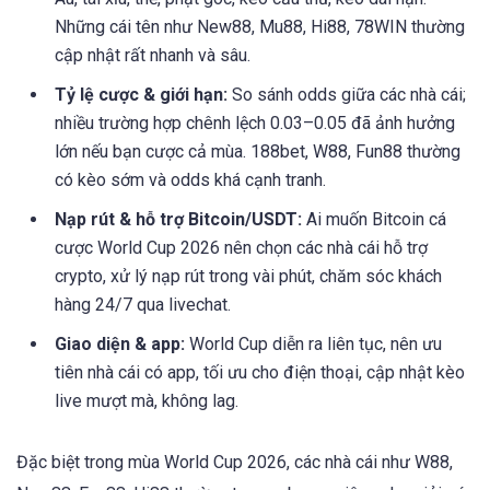
Những cái tên như New88, Mu88, Hi88, 78WIN thường
cập nhật rất nhanh và sâu.
Tỷ lệ cược & giới hạn:
So sánh odds giữa các nhà cái;
nhiều trường hợp chênh lệch 0.03–0.05 đã ảnh hưởng
lớn nếu bạn cược cả mùa. 188bet, W88, Fun88 thường
có kèo sớm và odds khá cạnh tranh.
Nạp rút & hỗ trợ Bitcoin/USDT:
Ai muốn Bitcoin cá
cược World Cup 2026 nên chọn các nhà cái hỗ trợ
crypto, xử lý nạp rút trong vài phút, chăm sóc khách
hàng 24/7 qua livechat.
Giao diện & app:
World Cup diễn ra liên tục, nên ưu
tiên nhà cái có app, tối ưu cho điện thoại, cập nhật kèo
live mượt mà, không lag.
Đặc biệt trong mùa World Cup 2026, các nhà cái như W88,