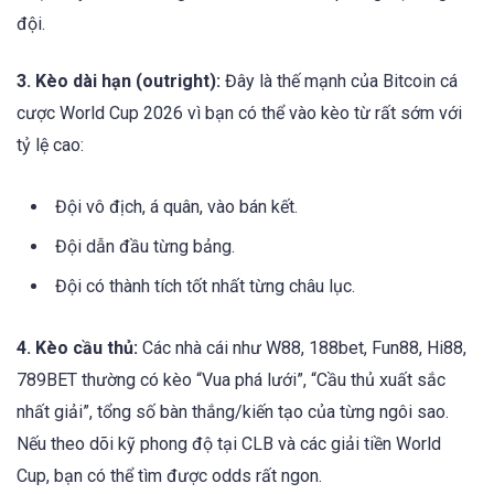
đội.
3. Kèo dài hạn (outright):
Đây là thế mạnh của Bitcoin cá
cược World Cup 2026 vì bạn có thể vào kèo từ rất sớm với
tỷ lệ cao:
Đội vô địch, á quân, vào bán kết.
Đội dẫn đầu từng bảng.
Đội có thành tích tốt nhất từng châu lục.
4. Kèo cầu thủ:
Các nhà cái như W88, 188bet, Fun88, Hi88,
789BET thường có kèo “Vua phá lưới”, “Cầu thủ xuất sắc
nhất giải”, tổng số bàn thắng/kiến tạo của từng ngôi sao.
Nếu theo dõi kỹ phong độ tại CLB và các giải tiền World
Cup, bạn có thể tìm được odds rất ngon.