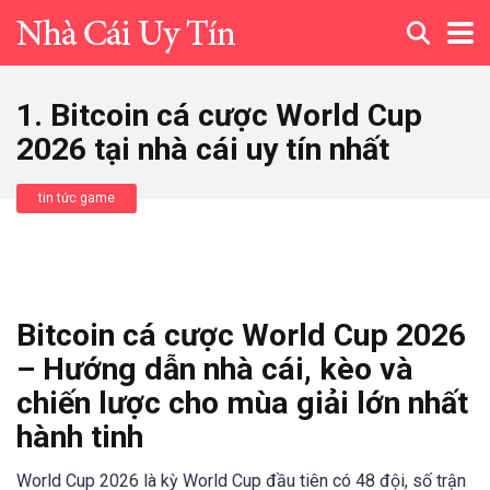
1. Bitcoin cá cược World Cup
2026 tại nhà cái uy tín nhất
tin tức game
Bitcoin cá cược World Cup 2026
– Hướng dẫn nhà cái, kèo và
chiến lược cho mùa giải lớn nhất
hành tinh
World Cup 2026 là kỳ World Cup đầu tiên có 48 đội, số trận