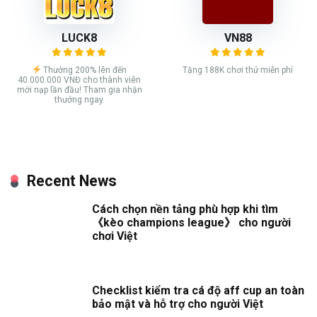
LUCK8
VN88
Thưởng 200% lên đến
Tặng 188K chơi thử miễn phí
40.000.000 VNĐ cho thành viên
mới nạp lần đầu! Tham gia nhận
thưởng ngay.
Recent News
Cách chọn nền tảng phù hợp khi tìm
《kèo champions league》 cho người
chơi Việt
Checklist kiểm tra cá độ aff cup an toàn
bảo mật và hỗ trợ cho người Việt